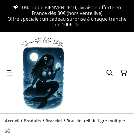
💝-10% : code BIENVENUE10, livraison offerte en
France dès 80€ (hors vente live)
Offre spéciale : un cadeau surprise à chaque tranche
de 100€."✨
Accueil
/
Produits
/
Bracelet
/
Bracelet œil de tigre multiple