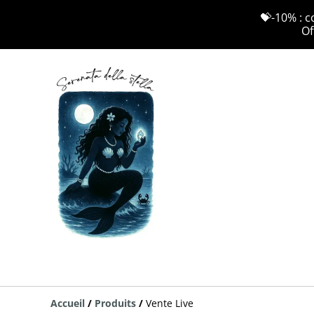
💝-10% : c
Of
Accueil
/
Produits
/
Vente Live