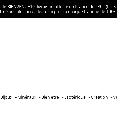
ode BIENVENUE10, livraison offerte en France dès 80€ (hors 
fre spéciale : un cadeau surprise à chaque tranche de 100€
Bijoux
Minéraux
Bien être
Esotérique
Création
V