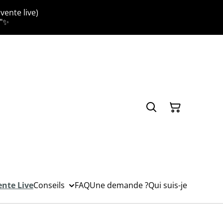
vente live)
."✨
ente Live
Conseils
FAQ
Une demande ?
Qui suis-je