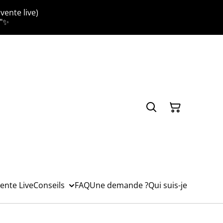
vente live)
."✨
ente Live
Conseils
FAQ
Une demande ?
Qui suis-je