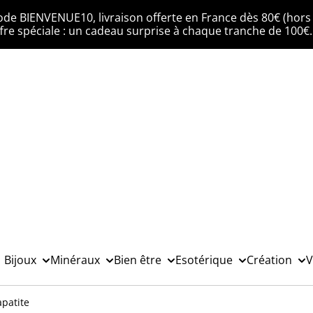
ode BIENVENUE10, livraison offerte en France dès 80€ (hors 
fre spéciale : un cadeau surprise à chaque tranche de 100€
Bijoux
Minéraux
Bien être
Esotérique
Création
V
patite