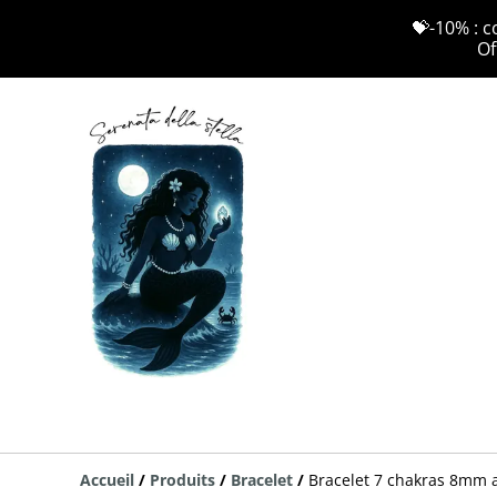
💝-10% : c
Of
Accueil
/
Produits
/
Bracelet
/
Bracelet 7 chakras 8mm a