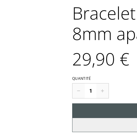
Bracelet
8mm apa
29,90 €
QUANTITÉ