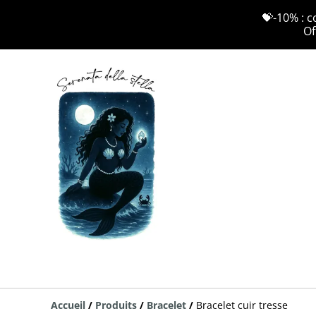
💝-10% : c
Of
Accueil
/
Produits
/
Bracelet
/
Bracelet cuir tresse