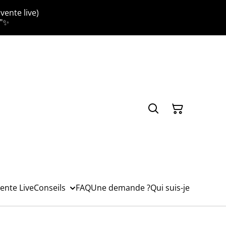
vente live)
."✨
ente Live
Conseils
FAQ
Une demande ?
Qui suis-je