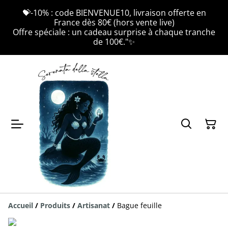
💝-10% : code BIENVENUE10, livraison offerte en
France dès 80€ (hors vente live)
Offre spéciale : un cadeau surprise à chaque tranche
de 100€."✨
Accueil
/
Produits
/
Artisanat
/
Bague feuille