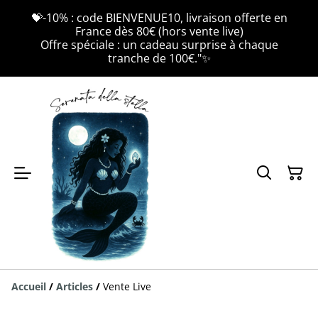
💝-10% : code BIENVENUE10, livraison offerte en
France dès 80€ (hors vente live)
Offre spéciale : un cadeau surprise à chaque
tranche de 100€."✨
Accueil
/
Articles
/
Vente Live