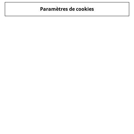
Paramètres de cookies
Politique
Conditions Générales
d'expédition
de Vente
Politique de
confidentialité
Politique de cookies
Nous contacter