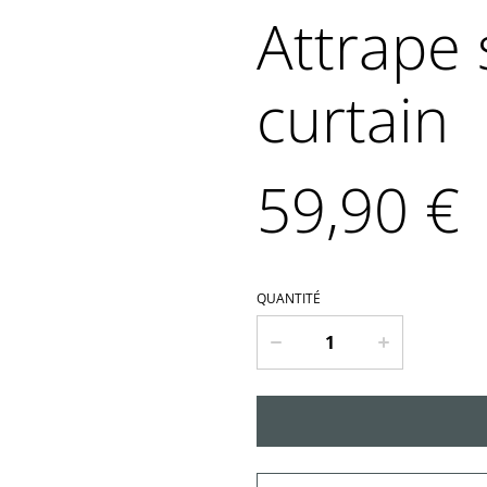
Attrape s
curtain
59,90 €
QUANTITÉ