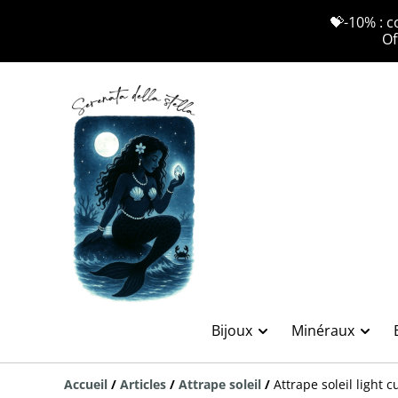
💝-10% : c
Of
Bijoux
Minéraux
Accueil
/
Articles
/
Attrape soleil
/
Attrape soleil light c