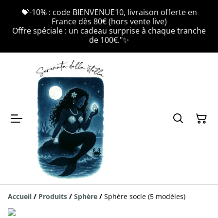
💝-10% : code BIENVENUE10, livraison offerte en
France dès 80€ (hors vente live)
Offre spéciale : un cadeau surprise à chaque tranche
de 100€."✨
Accueil
/
Produits
/
Sphère
/
Sphère socle (5 modèles)