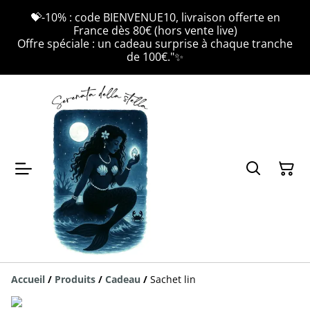
💝-10% : code BIENVENUE10, livraison offerte en
France dès 80€ (hors vente live)
Offre spéciale : un cadeau surprise à chaque tranche
de 100€."✨
Accueil
/
Produits
/
Cadeau
/
Sachet lin