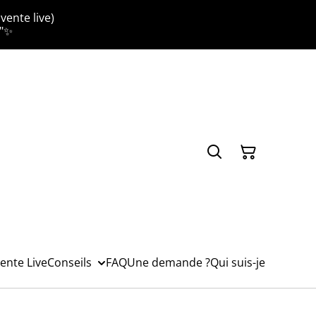
vente live)
."✨
ente Live
Conseils
FAQ
Une demande ?
Qui suis-je