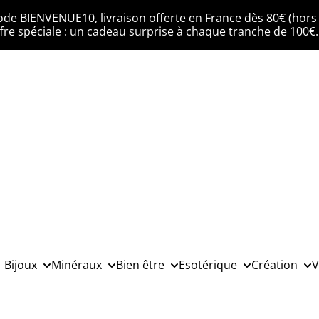
ode BIENVENUE10, livraison offerte en France dès 80€ (hors 
fre spéciale : un cadeau surprise à chaque tranche de 100€
Bijoux
Minéraux
Bien être
Esotérique
Création
V