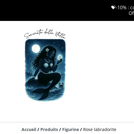
💝-10% : c
Of
Accueil
/
Produits
/
Figurine
/
Rose labradorite