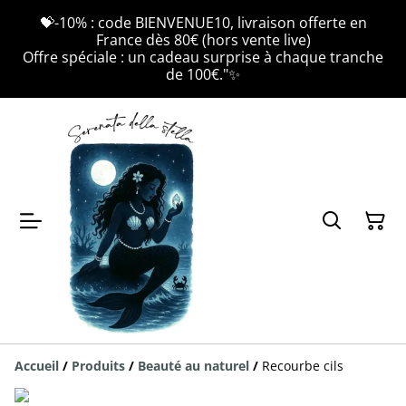
💝-10% : code BIENVENUE10, livraison offerte en
France dès 80€ (hors vente live)
Offre spéciale : un cadeau surprise à chaque tranche
de 100€."✨
Accueil
/
Produits
/
Beauté au naturel
/
Recourbe cils