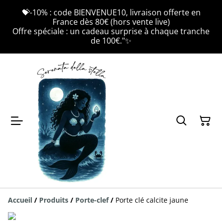
💝-10% : code BIENVENUE10, livraison offerte en
France dès 80€ (hors vente live)
Offre spéciale : un cadeau surprise à chaque tranche
de 100€."✨
Accueil
/
Produits
/
Porte-clef
/
Porte clé calcite jaune