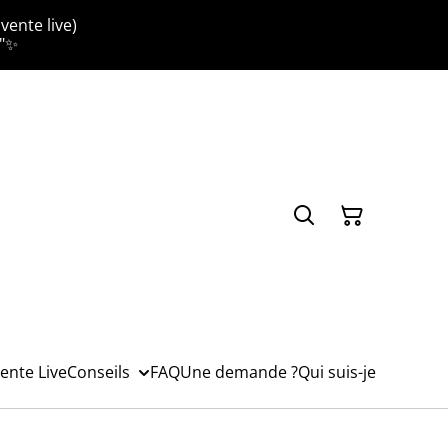
vente live)
."✨
ente Live
Conseils
FAQ
Une demande ?
Qui suis-je