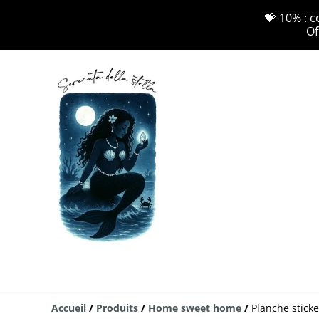
💝-10% : c
Of
Accueil
/
Produits
/
Home sweet home
/
Planche sticke