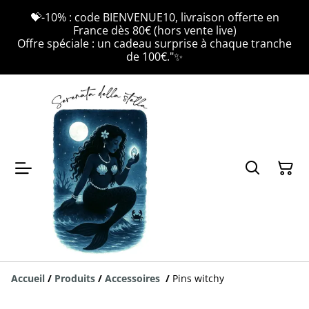
💝-10% : code BIENVENUE10, livraison offerte en
France dès 80€ (hors vente live)
Offre spéciale : un cadeau surprise à chaque tranche
de 100€."✨
Accueil
/
Produits
/
Accessoires
/
Pins witchy