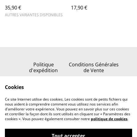
35,90 €
17,90 €
AUTRES VARIANTES DISPONIBLES
Politique
Conditions Générales
d'expédition
de Vente
Politique de
Cookies
confidentialité
Politique de cookies
Ce site Internet utilise des cookies. Les cookies sont de petits fichiers qui
Nous contacter
nous aident à comprendre comment vous utilisez nos services afin
d'améliorer votre expérience. Vous pouvez en savoir plus sur ces cookies
et contrôler la façon dont ils sont utilisés en cliquant sur « Paramètres des
cookies ». Vous pouvez également consulter notre
politique de cookies
.
Tout accepter