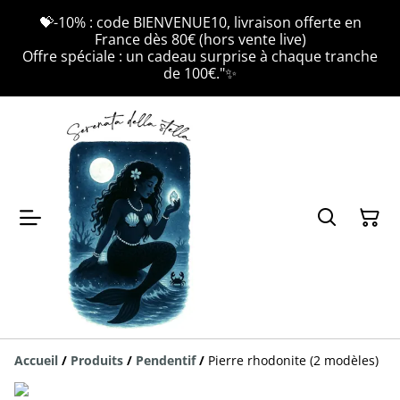
💝-10% : code BIENVENUE10, livraison offerte en
France dès 80€ (hors vente live)
Offre spéciale : un cadeau surprise à chaque tranche
de 100€."✨
Accueil
/
Produits
/
Pendentif
/
Pierre rhodonite (2 modèles)