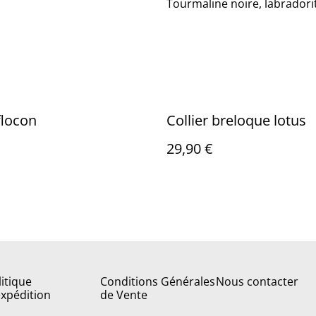
Tourmaline noire, labradori
flocon
Collier breloque lotus
29,90 €
litique
Conditions Générales
Nous contacter
expédition
de Vente