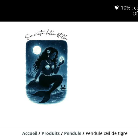
💝-10% : c
Of
Accueil
/
Produits
/
Pendule
/
Pendule œil de tigre