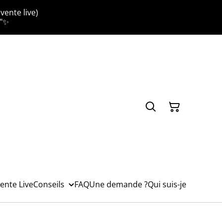
vente live)
."✨
ente Live
Conseils
FAQ
Une demande ?
Qui suis-je