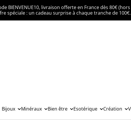
ode BIENVENUE10, livraison offerte en France dès 80€ (hors 
fre spéciale : un cadeau surprise à chaque tranche de 100€
Bijoux
Minéraux
Bien être
Esotérique
Création
V