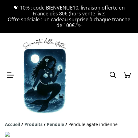
💝-10% : code BIENVENUE10, livraison offerte en
France dès 80€ (hors vente live)
Offre spéciale : un cadeau surprise à chaque tranche
de 100€."✨
Accueil
/
Produits
/
Pendule
/
Pendule agate indienne