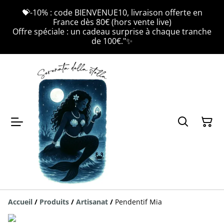
💝-10% : code BIENVENUE10, livraison offerte en
France dès 80€ (hors vente live)
Offre spéciale : un cadeau surprise à chaque tranche
de 100€."✨
Accueil
/
Produits
/
Artisanat
/
Pendentif Mia