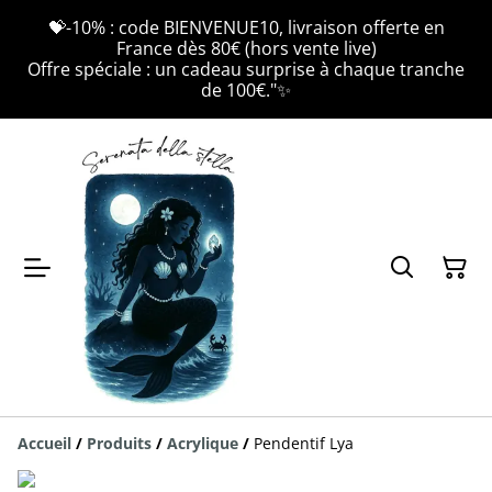
💝-10% : code BIENVENUE10, livraison offerte en
France dès 80€ (hors vente live)
Offre spéciale : un cadeau surprise à chaque tranche
de 100€."✨
Accueil
/
Produits
/
Acrylique
/
Pendentif Lya