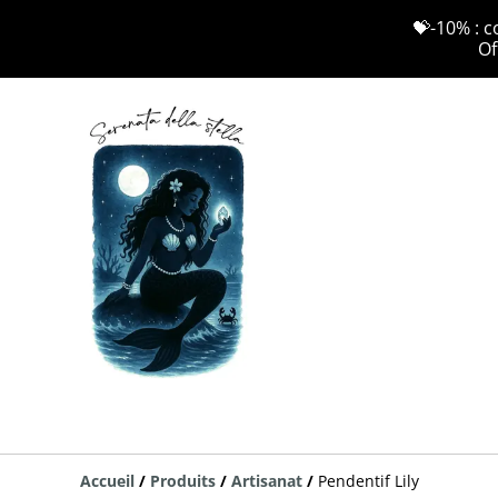
💝-10% : c
Of
Accueil
/
Produits
/
Artisanat
/
Pendentif Lily