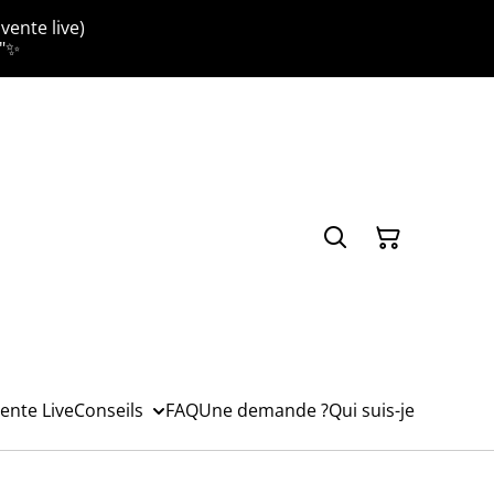
vente live)
."✨
ente Live
Conseils
FAQ
Une demande ?
Qui suis-je