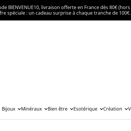
ode BIENVENUE10, livraison offerte en France dès 80€ (hors 
fre spéciale : un cadeau surprise à chaque tranche de 100€
Bijoux
Minéraux
Bien être
Esotérique
Création
V