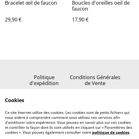
Bracelet œil de faucon
Boucles d'oreilles oeil de
faucon
29,90 €
17,90 €
Politique
Conditions Générales
d'expédition
de Vente
Politique de
Cookies
confidentialité
Politique de cookies
Ce site Internet utilise des cookies. Les cookies sont de petits fichiers qui
Nous contacter
nous aident à comprendre comment vous utilisez nos services afin
d'améliorer votre expérience. Vous pouvez en savoir plus sur ces cookies
et contrôler la façon dont ils sont utilisés en cliquant sur « Paramètres des
cookies ». Vous pouvez également consulter notre
politique de cookies
.