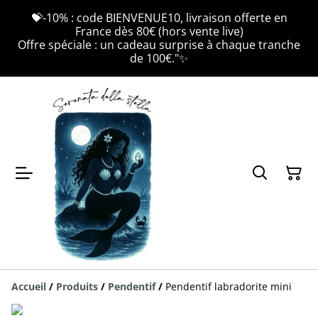
💝-10% : code BIENVENUE10, livraison offerte en
France dès 80€ (hors vente live)
Offre spéciale : un cadeau surprise à chaque tranche
de 100€."✨
Accueil
/
Produits
/
Pendentif
/
Pendentif labradorite mini