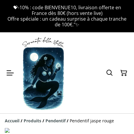
💝-10% : code BIENVENUE10, livraison offerte en
France dès 80€ (hors vente live)
Offre spéciale : un cadeau surprise à chaque tranche
de 100€."✨
Accueil
/
Produits
/
Pendentif
/
Pendentif jaspe rouge