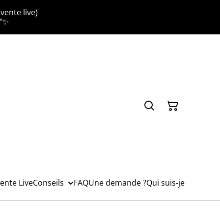
vente live)
."✨
ente Live
Conseils
FAQ
Une demande ?
Qui suis-je