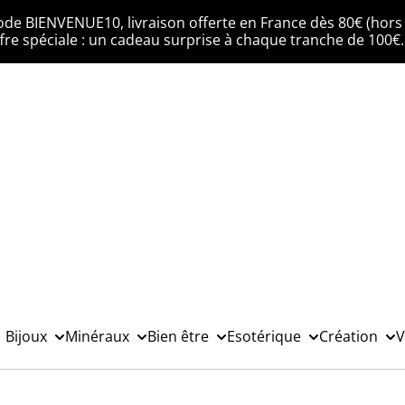
ode BIENVENUE10, livraison offerte en France dès 80€ (hors 
fre spéciale : un cadeau surprise à chaque tranche de 100€
Bijoux
Minéraux
Bien être
Esotérique
Création
V