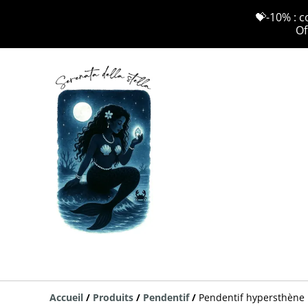
💝-10% : c
Of
Accueil
/
Produits
/
Pendentif
/
Pendentif hypersthène