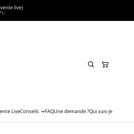
vente live)
."✨
ente Live
Conseils
FAQ
Une demande ?
Qui suis-je