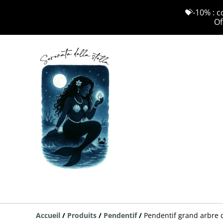
💝-10% : c
Of
Accueil
/
Produits
/
Pendentif
/
Pendentif grand arbre 