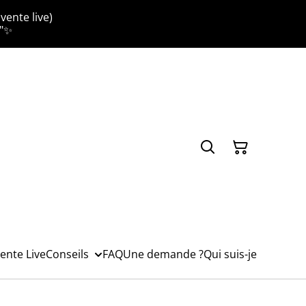
vente live)
."✨
ente Live
Conseils
FAQ
Une demande ?
Qui suis-je