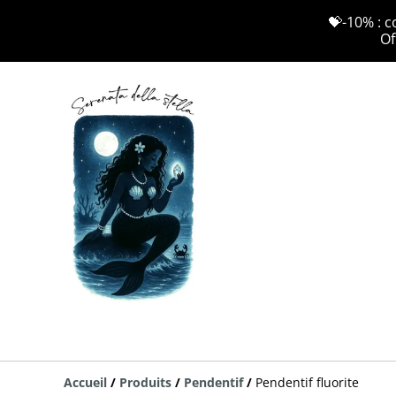
💝-10% : c
Of
Accueil
/
Produits
/
Pendentif
/
Pendentif fluorite