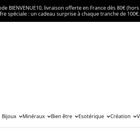
ode BIENVENUE10, livraison offerte en France dès 80€ (hors 
fre spéciale : un cadeau surprise à chaque tranche de 100€
Bijoux
Minéraux
Bien être
Esotérique
Création
V