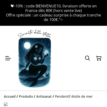
💝-10% : code BIENVENUE10, livraison offerte en
France dès 80€ (hors vente live)
Offre spéciale : un cadeau surprise à chaque tranche
de 100€."✨
Accueil
/
Produits
/
Artisanat
/
Pendentif étoile de mer