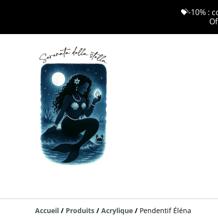
💝-10% : c
Of
Accueil
/
Produits
/
Acrylique
/
Pendentif Éléna