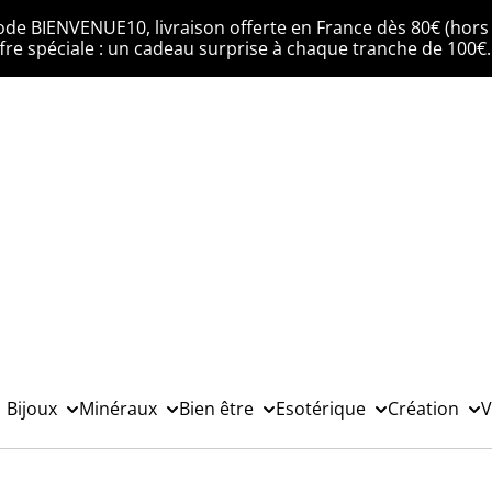
ode BIENVENUE10, livraison offerte en France dès 80€ (hors 
fre spéciale : un cadeau surprise à chaque tranche de 100€
Bijoux
Minéraux
Bien être
Esotérique
Création
V