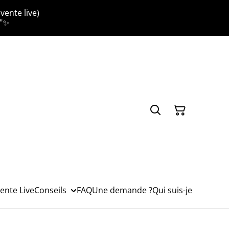
vente live)
."✨
ente Live
Conseils
FAQ
Une demande ?
Qui suis-je