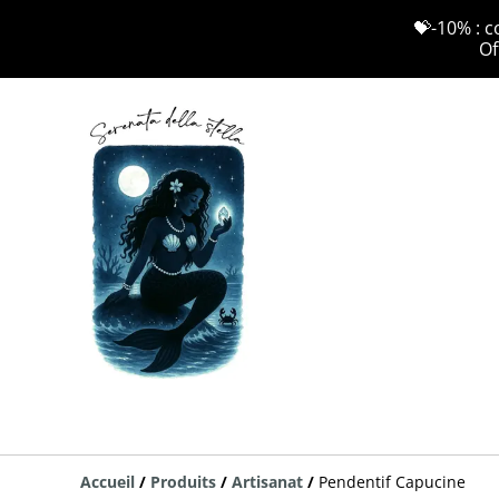
💝-10% : c
Of
Accueil
/
Produits
/
Artisanat
/
Pendentif Capucine