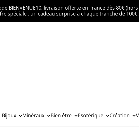
ode BIENVENUE10, livraison offerte en France dès 80€ (hors 
fre spéciale : un cadeau surprise à chaque tranche de 100€
Bijoux
Minéraux
Bien être
Esotérique
Création
V