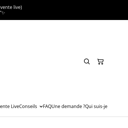
vente live)
."✨
ente Live
Conseils
FAQ
Une demande ?
Qui suis-je