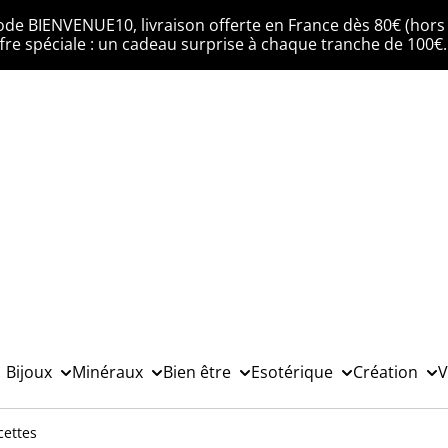
ode BIENVENUE10, livraison offerte en France dès 80€ (hors 
fre spéciale : un cadeau surprise à chaque tranche de 100€
Bijoux
Minéraux
Bien être
Esotérique
Création
V
cettes