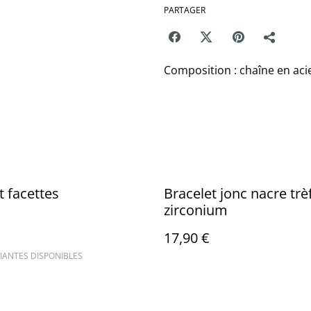
PARTAGER
Composition : chaîne en aci
t facettes
Bracelet jonc nacre trè
zirconium
17,90 €
IANTES DISPONIBLES