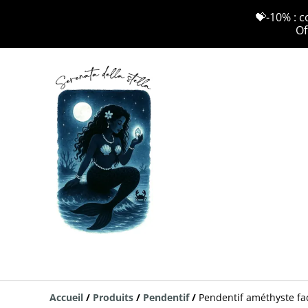
💝-10% : c
Of
Accueil
/
Produits
/
Pendentif
/
Pendentif améthyste fa