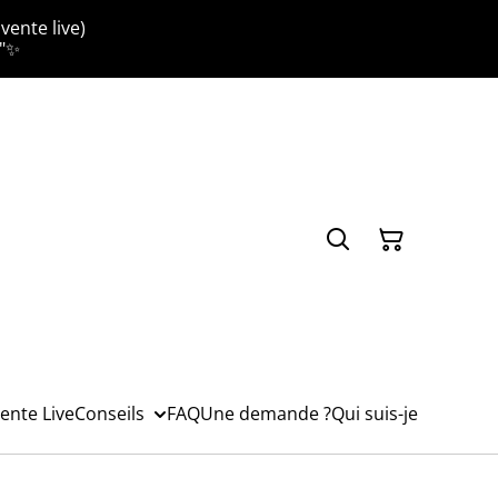
vente live)
."✨
ente Live
Conseils
FAQ
Une demande ?
Qui suis-je