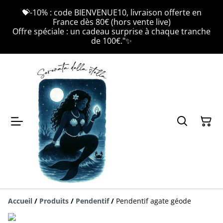
💝-10% : code BIENVENUE10, livraison offerte en
France dès 80€ (hors vente live)
Offre spéciale : un cadeau surprise à chaque tranche
de 100€."✨
Accueil
/
Produits
/
Pendentif
/
Pendentif agate géode