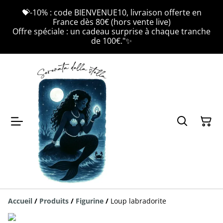
💝-10% : code BIENVENUE10, livraison offerte en
France dès 80€ (hors vente live)
Offre spéciale : un cadeau surprise à chaque tranche
de 100€."✨
Accueil
/
Produits
/
Figurine
/
Loup labradorite