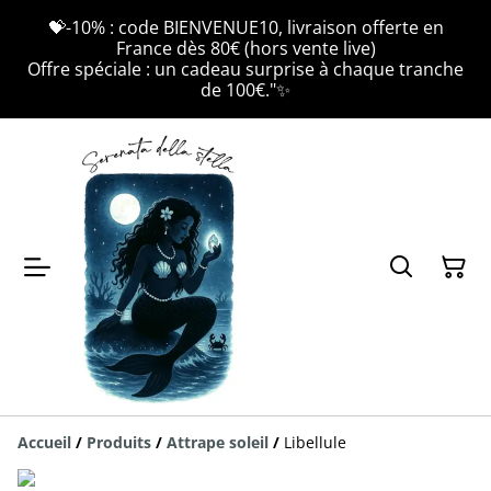
💝-10% : code BIENVENUE10, livraison offerte en
France dès 80€ (hors vente live)
Offre spéciale : un cadeau surprise à chaque tranche
de 100€."✨
Accueil
/
Produits
/
Attrape soleil
/
Libellule