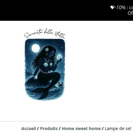
💝-10% : c
Of
Accueil
/
Produits
/
Home sweet home
/
Lampe de sel