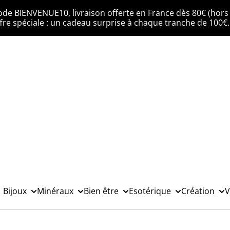
ode BIENVENUE10, livraison offerte en France dès 80€ (hors 
fre spéciale : un cadeau surprise à chaque tranche de 100€
Bijoux
Minéraux
Bien être
Esotérique
Création
V