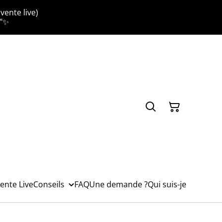
vente live)
."✨
ente Live
Conseils
FAQ
Une demande ?
Qui suis-je