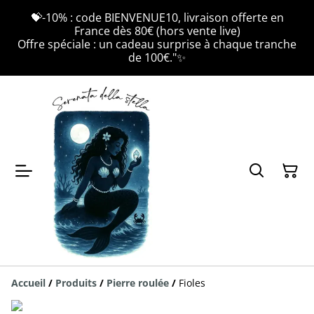
💝-10% : code BIENVENUE10, livraison offerte en
France dès 80€ (hors vente live)
Offre spéciale : un cadeau surprise à chaque tranche
de 100€."✨
Accueil
/
Produits
/
Pierre roulée
/
Fioles