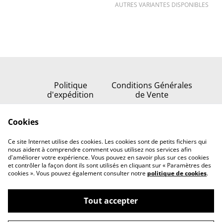
AUTRES VARIANTES DISPONIBLES
Politique
Conditions Générales
d'expédition
de Vente
Politique de
Cookies
confidentialité
Politique de cookies
Ce site Internet utilise des cookies. Les cookies sont de petits fichiers qui
Nous contacter
nous aident à comprendre comment vous utilisez nos services afin
d'améliorer votre expérience. Vous pouvez en savoir plus sur ces cookies
et contrôler la façon dont ils sont utilisés en cliquant sur « Paramètres des
cookies ». Vous pouvez également consulter notre
politique de cookies
.
Tout accepter
©
2026
Serenata della stella