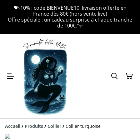
💝-10% : code BIENVENUE10, livraison offerte en
France dès 80€ (hors vente live)
Offre spéciale : un cadeau surprise à chaque tranche
de 100€."✨
Accueil
/
Produits
/
Collier
/
Collier turquoise