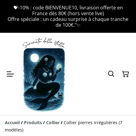
💝-10% : code BIENVENUE10, livraison offerte en
France dès 80€ (hors vente live)
Offre spéciale : un cadeau surprise à chaque tranche
de 100€."✨
Accueil
/
Produits
/
Collier
/
Collier pierres irrégulières (7
modèles)