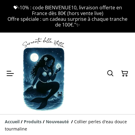
💝-10% : code BIENVENUE10, livraison offerte en
France dès 80€ (hors vente live)
Offre spéciale : un cadeau surprise à chaque tranche
de 100€."✨
Accueil
/
Produits
/
Nouveauté
/
Collier perles d'eau douce
tourmaline