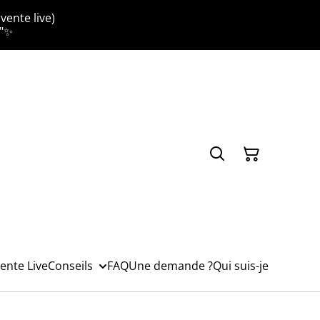
vente live)
."✨
ente Live
Conseils
FAQ
Une demande ?
Qui suis-je