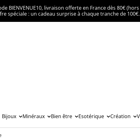
ode BIENVENUE10, livraison offerte en France dès 80€ (hors 
fre spéciale : un cadeau surprise à chaque tranche de 100€
Bijoux
Minéraux
Bien être
Esotérique
Création
V
e