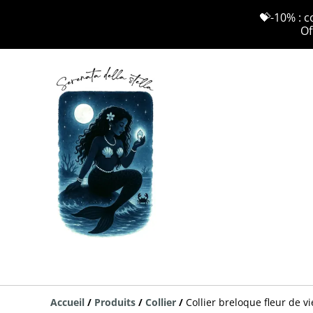
💝-10% : c
Of
Accueil
/
Produits
/
Collier
/
Collier breloque fleur de vi