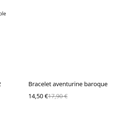
ble
%
2
Bracelet aventurine baroque
14,50 €
17,90 €