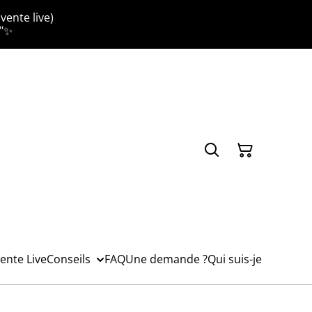
vente live)
."✨
ente Live
Conseils
FAQ
Une demande ?
Qui suis-je