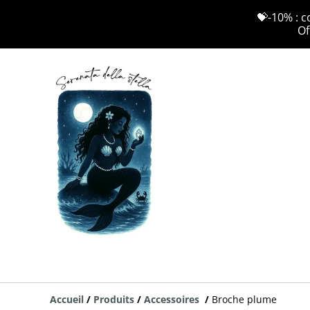
💝-10% : c
Of
Accueil
/
Produits
/
Accessoires
/
Broche plume