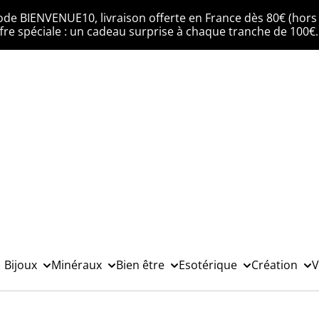
ode BIENVENUE10, livraison offerte en France dès 80€ (hors 
fre spéciale : un cadeau surprise à chaque tranche de 100€
Bijoux
Minéraux
Bien être
Esotérique
Création
V