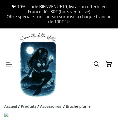
💝-10% : code BIENVENUE10, livraison offerte en
France dès 80€ (hors vente live)
Offre spéciale : un cadeau surprise à chaque tranche
de 100€."✨
Accueil
/
Produits
/
Accessoires
/
Broche plume