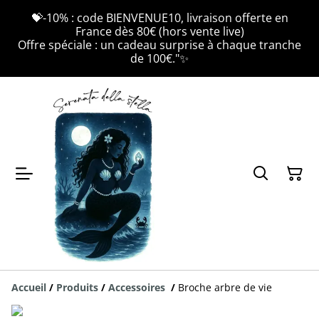
💝-10% : code BIENVENUE10, livraison offerte en
France dès 80€ (hors vente live)
Offre spéciale : un cadeau surprise à chaque tranche
de 100€."✨
Accueil
/
Produits
/
Accessoires
/
Broche arbre de vie