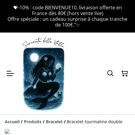
💝-10% : code BIENVENUE10, livraison offerte en
France dès 80€ (hors vente live)
Offre spéciale : un cadeau surprise à chaque tranche
de 100€."✨
Accueil
/
Produits
/
Bracelet
/
Bracelet tourmaline double