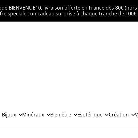
ode BIENVENUE10, livraison offerte en France dès 80€ (hors 
fre spéciale : un cadeau surprise à chaque tranche de 100€
Bijoux
Minéraux
Bien être
Esotérique
Création
V