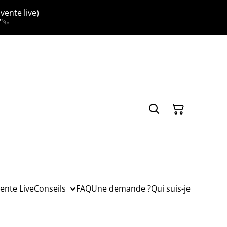
vente live)
."✨
ente Live
Conseils
FAQ
Une demande ?
Qui suis-je