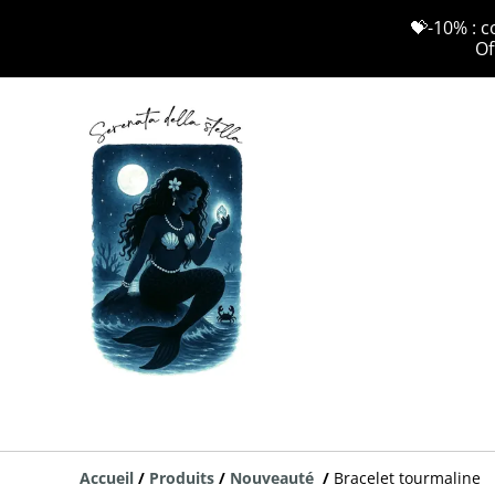
💝-10% : c
Of
Accueil
/
Produits
/
Nouveauté
/
Bracelet tourmaline