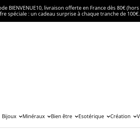
ode BIENVENUE10, livraison offerte en France dès 80€ (hors 
fre spéciale : un cadeau surprise à chaque tranche de 100€
Bijoux
Minéraux
Bien être
Esotérique
Création
V