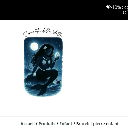
💝-10% : c
Of
Accueil
/
Produits
/
Enfant
/
Bracelet pierre enfant