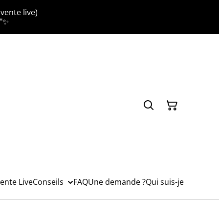
vente live)
."✨
ente Live
Conseils
FAQ
Une demande ?
Qui suis-je