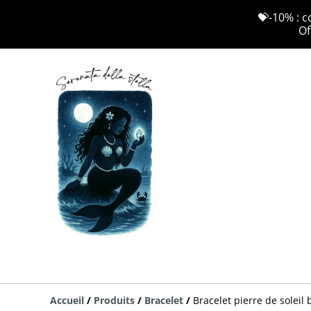
💝-10% : c
Of
Accueil
/
Produits
/
Bracelet
/
Bracelet pierre de soleil 