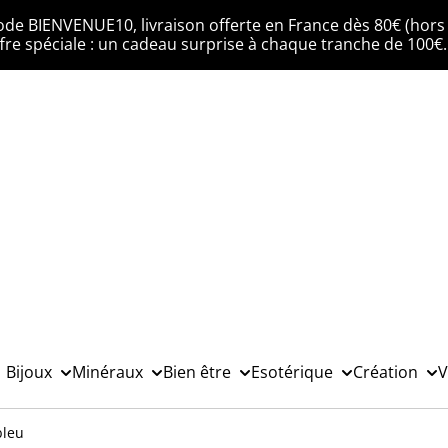
ode BIENVENUE10, livraison offerte en France dès 80€ (hors 
fre spéciale : un cadeau surprise à chaque tranche de 100€
Bijoux
Minéraux
Bien être
Esotérique
Création
V
bleu