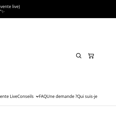
vente live)
."✨
ente Live
Conseils
FAQ
Une demande ?
Qui suis-je