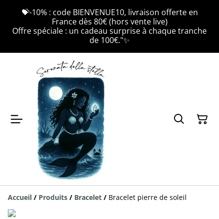
💝-10% : code BIENVENUE10, livraison offerte en
France dès 80€ (hors vente live)
Offre spéciale : un cadeau surprise à chaque tranche
de 100€."✨
Accueil
/
Produits
/
Bracelet
/
Bracelet pierre de soleil