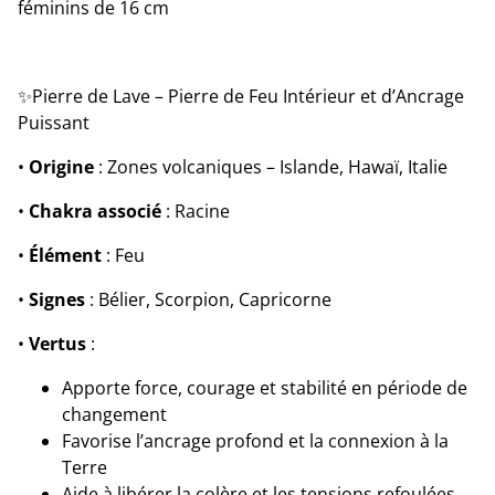
féminins de 16 cm
✨Pierre de Lave – Pierre de Feu Intérieur et d’Ancrage
Puissant
•
Origine
: Zones volcaniques – Islande, Hawaï, Italie
•
Chakra associé
: Racine
•
Élément
: Feu
•
Signes
: Bélier, Scorpion, Capricorne
•
Vertus
:
Apporte force, courage et stabilité en période de
changement
Favorise l’ancrage profond et la connexion à la
Terre
Aide à libérer la colère et les tensions refoulées