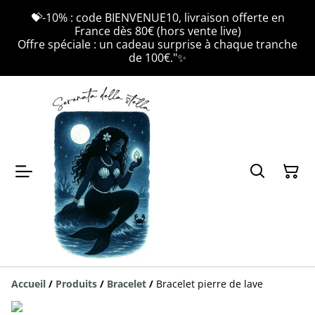
💝-10% : code BIENVENUE10, livraison offerte en
France dès 80€ (hors vente live)
Offre spéciale : un cadeau surprise à chaque tranche
de 100€."✨
Accueil
/
Produits
/
Bracelet
/
Bracelet pierre de lave