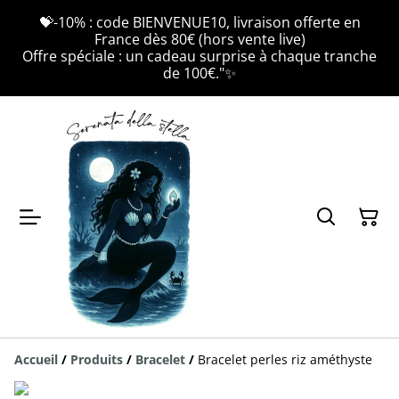
💝-10% : code BIENVENUE10, livraison offerte en
France dès 80€ (hors vente live)
Offre spéciale : un cadeau surprise à chaque tranche
de 100€."✨
Accueil
/
Produits
/
Bracelet
/
Bracelet perles riz améthyste