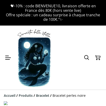
💝-10% : code BIENVENUE10, livraison offerte en
France dès 80€ (hors vente live)
Offre spéciale : un cadeau surprise à chaque tranche
de 100€."✨
Accueil
/
Produits
/
Bracelet
/
Bracelet perles noire