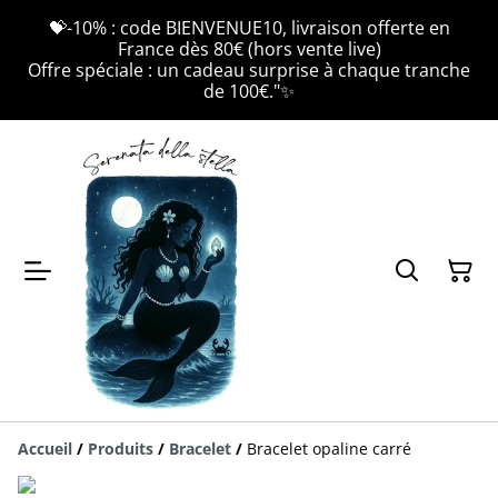
💝-10% : code BIENVENUE10, livraison offerte en
France dès 80€ (hors vente live)
Offre spéciale : un cadeau surprise à chaque tranche
de 100€."✨
Accueil
/
Produits
/
Bracelet
/
Bracelet opaline carré